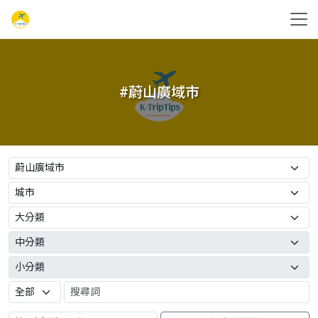
#蔚山廣域市