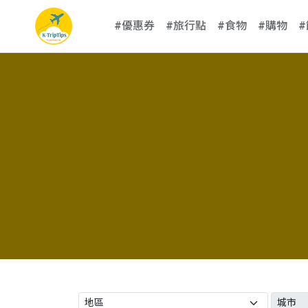
#優惠券
#旅行點
#食物
#購物