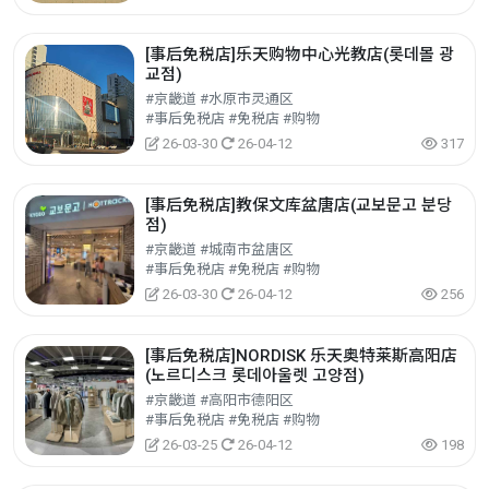
[事后免税店]乐天购物中心光教店(롯데몰 광
교점)
#京畿道 #水原市灵通区
#事后免税店 #免税店 #购物
26-03-30
26-04-12
317
[事后免税店]教保文库盆唐店(교보문고 분당
점)
#京畿道 #城南市盆唐区
#事后免税店 #免税店 #购物
26-03-30
26-04-12
256
[事后免税店]NORDISK 乐天奥特莱斯高阳店
(노르디스크 롯데아울렛 고양점)
#京畿道 #高阳市德阳区
#事后免税店 #免税店 #购物
26-03-25
26-04-12
198