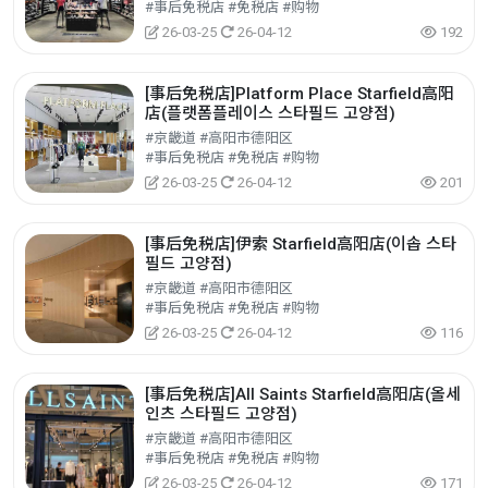
#事后免税店 #免税店 #购物
26-03-25
26-04-12
192
[事后免税店]Platform Place Starfield高阳
店(플랫폼플레이스 스타필드 고양점)
#京畿道 #高阳市德阳区
#事后免税店 #免税店 #购物
26-03-25
26-04-12
201
[事后免税店]伊索 Starfield高阳店(이솝 스타
필드 고양점)
#京畿道 #高阳市德阳区
#事后免税店 #免税店 #购物
26-03-25
26-04-12
116
[事后免税店]All Saints Starfield高阳店(올세
인츠 스타필드 고양점)
#京畿道 #高阳市德阳区
#事后免税店 #免税店 #购物
26-03-25
26-04-12
171