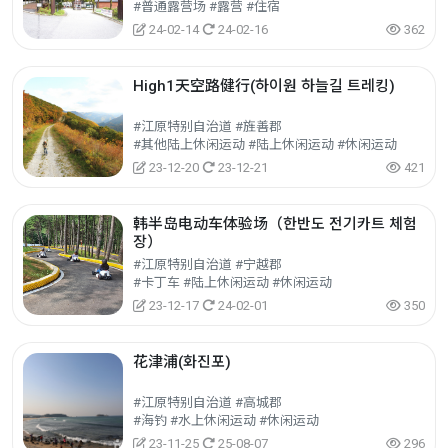
#普通露营场 #露营 #住宿
24-02-14
24-02-16
362
High1天空路健行(하이원 하늘길 트레킹)
#江原特别自治道 #旌善郡
#其他陆上休闲运动 #陆上休闲运动 #休闲运动
23-12-20
23-12-21
421
韩半岛电动车体验场（한반도 전기카트 체험
장）
#江原特别自治道 #宁越郡
#卡丁车 #陆上休闲运动 #休闲运动
23-12-17
24-02-01
350
花津浦(화진포)
#江原特别自治道 #高城郡
#海钓 #水上休闲运动 #休闲运动
23-11-25
25-08-07
296