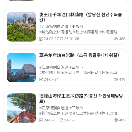
发王山千年注目林荫路（발왕산 천년주목숲
길）
#江原特别自治道 #平昌郡
#其他陆上休闲运动 #陆上休闲运动 #休闲运动
24-08-27
25-01-08
488
草谷龙窟烛台岩路（초곡 용굴촛대바위길）
#江原特别自治道 #三陟市
#其他陆上休闲运动 #陆上休闲运动 #休闲运动
24-07-31
449
德峰山海岸生态探访路(덕봉산 해안생태탐방
로)
#江原特别自治道 #三陟市
#其他陆上休闲运动 #陆上休闲运动 #休闲运动
24-07-31
24-12-11
489