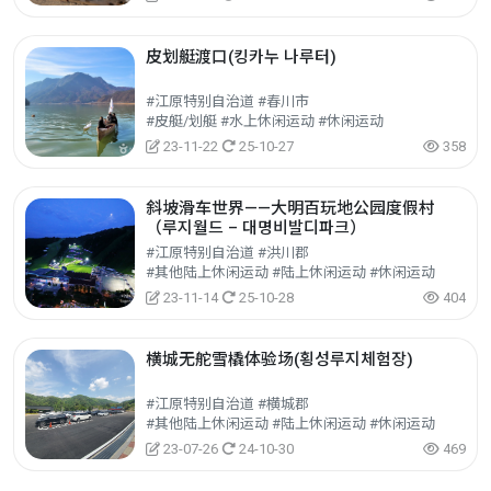
皮划艇渡口(킹카누 나루터)
#江原特别自治道 #春川市
#皮艇/划艇 #水上休闲运动 #休闲运动
23-11-22
25-10-27
358
斜坡滑车世界——大明百玩地公园度假村
（루지월드 – 대명비발디파크）
#江原特别自治道 #洪川郡
#其他陆上休闲运动 #陆上休闲运动 #休闲运动
23-11-14
25-10-28
404
横城无舵雪橇体验场(횡성루지체험장)
#江原特别自治道 #横城郡
#其他陆上休闲运动 #陆上休闲运动 #休闲运动
23-07-26
24-10-30
469