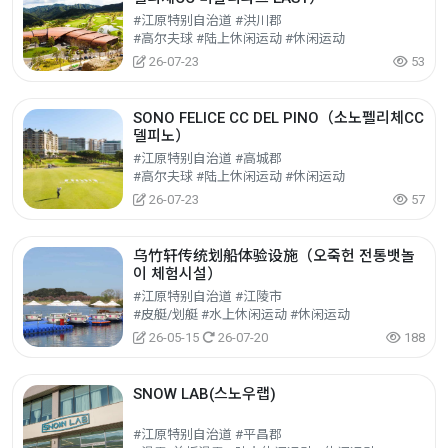
#江原特别自治道 #洪川郡
#高尔夫球 #陆上休闲运动 #休闲运动
26-07-23
53
SONO FELICE CC DEL PINO（소노펠리체CC
델피노）
#江原特别自治道 #高城郡
#高尔夫球 #陆上休闲运动 #休闲运动
26-07-23
57
乌竹轩传统划船体验设施（오죽헌 전통뱃놀
이 체험시설）
#江原特别自治道 #江陵市
#皮艇/划艇 #水上休闲运动 #休闲运动
26-05-15
26-07-20
188
SNOW LAB(스노우랩)
#江原特别自治道 #平昌郡