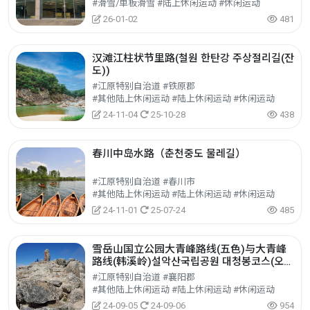
#滑雪/单板滑雪 #陆上休闲运动 #休闲运动
26-01-02
481
汉滩江柱状节里路(철원 한탄강 주상절리길(잔
도))
#江原特别自治道 #铁原郡
#其他陆上休闲运动 #陆上休闲运动 #休闲运动
24-11-04
25-10-28
438
春川中岛水路（춘천중도 물레길）
#江原特别自治道 #春川市
#其他陆上休闲运动 #陆上休闲运动 #休闲运动
24-11-01
25-07-24
485
雪岳山国立公园大青峰路线(五色)与大青峰
路线(韩溪岭)설악산국립공원 대청봉코스(오
색)&대청봉코스(한계령)
#江原特别自治道 #襄阳郡
#其他陆上休闲运动 #陆上休闲运动 #休闲运动
24-09-05
24-09-06
954