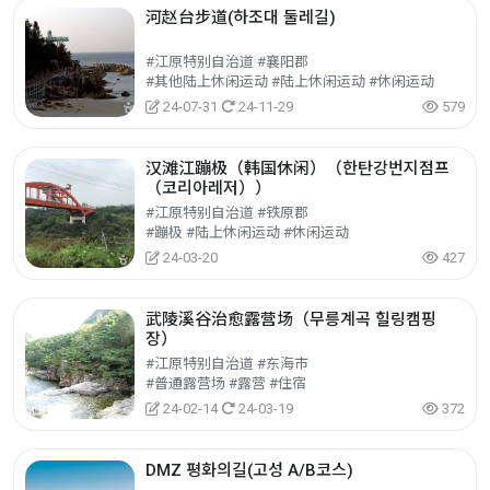
河赵台步道(하조대 둘레길)
#江原特别自治道 #襄阳郡
#其他陆上休闲运动 #陆上休闲运动 #休闲运动
24-07-31
24-11-29
579
汉滩江蹦极（韩国休闲）（한탄강번지점프
（코리아레저））
#江原特别自治道 #铁原郡
#蹦极 #陆上休闲运动 #休闲运动
24-03-20
427
武陵溪谷治愈露营场（무릉계곡 힐링캠핑
장）
#江原特别自治道 #东海市
#普通露营场 #露营 #住宿
24-02-14
24-03-19
372
DMZ 평화의길(고성 A/B코스)