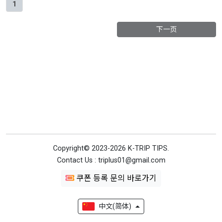
1
下一页
Copyright© 2023-2026 K-TRIP TIPS.
Contact Us : triplus01@gmail.com
쿠폰 등록 문의 바로가기
中文(简体)